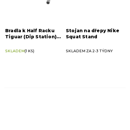
Bradla k Half Racku
Stojan na dřepy Nike
Tiguar (Dip Station)
Squat Stand
pro trénink tricepsů
SKLADEM
(1 KS)
SKLADEM ZA 2-3 TÝDNY