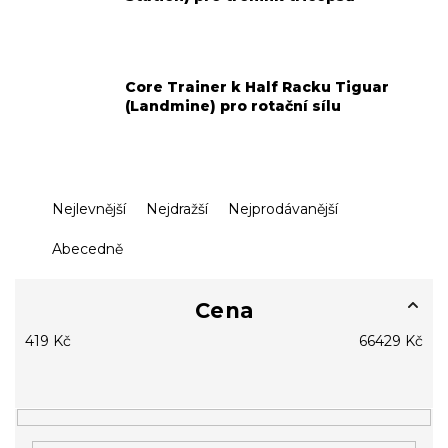
Core Trainer k Half Racku Tiguar
(Landmine) pro rotační sílu
Ř
Nejlevnější
Nejdražší
Nejprodávanější
a
z
Abecedně
e
n
í
Cena
p
419
Kč
66429
Kč
r
o
d
u
k