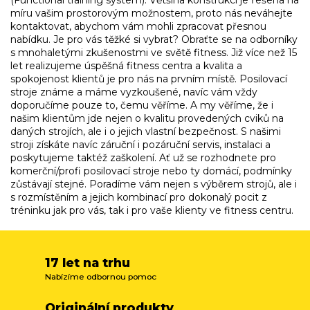
(Functional training system). Většina konstrukcí je řešena na
í
míru vašim prostorovým možnostem, proto nás neváhejte
p
kontaktovat, abychom vám mohli zpracovat přesnou
r
nabídku. Je pro vás těžké si vybrat? Obraťte se na odborníky
v
s mnohaletými zkušenostmi ve světě fitness. Již více než 15
k
let realizujeme úspěšná fitness centra a kvalita a
y
spokojenost klientů je pro nás na prvním místě. Posilovací
v
stroje známe a máme vyzkoušené, navíc vám vždy
ý
doporučíme pouze to, čemu věříme. A my věříme, že i
p
našim klientům jde nejen o kvalitu provedených cviků na
i
daných strojích, ale i o jejich vlastní bezpečnost. S našimi
s
stroji získáte navíc záruční i pozáruční servis, instalaci a
u
poskytujeme taktéž zaškolení. Ať už se rozhodnete pro
komerční/profi posilovací stroje nebo ty domácí, podmínky
zůstávají stejné. Poradíme vám nejen s výběrem strojů, ale i
s rozmístěním a jejich kombinací pro dokonalý pocit z
tréninku jak pro vás, tak i pro vaše klienty ve fitness centru.
17 let na trhu
Nabízíme odbornou pomoc
Originální produkty