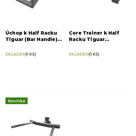
r
o
d
u
k
Úchop k Half Racku
Core Trainer k Half
t
Tiguar (Bar Handle)
Racku Tiguar
ů
pro variabilní shyby
(Landmine) pro rotační
sílu
SKLADEM
(1 KS)
SKLADEM
(1 KS)
Novinka