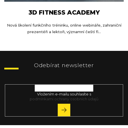
3D FITNESS ACADEMY
Nová školení funkčního tréninku, online webináře, zahraniční
prezentéři a lektoři, významní čeští fi...
Z
á
p
Odebírat newsletter
a
t
Vložte svůj e-mail a my vám budeme zasílat informace o nových
í
produktech na našem e-shopu.
Vložením e-mailu souhlasíte s
podmínkami ochrany osobních údajů
PŘIHLÁSIT
SE