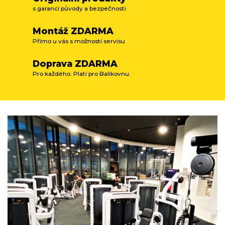
s garancí původy a bezpečnosti
Montáž ZDARMA
Přímo u vás s možností servisu
Doprava ZDARMA
Pro každého. Platí pro Balíkovnu.