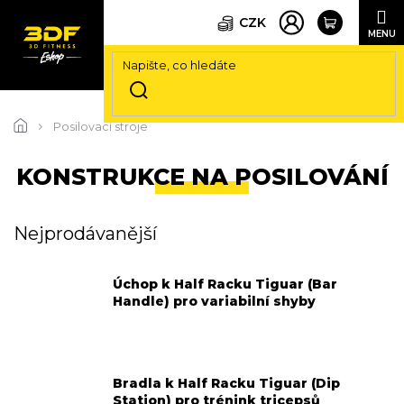
CZK
Přejít
na
Posilovací stroje
obsah
KONSTRUKCE NA POSILOVÁNÍ
Nejprodávanější
Úchop k Half Racku Tiguar (Bar
Handle) pro variabilní shyby
Bradla k Half Racku Tiguar (Dip
Station) pro trénink tricepsů