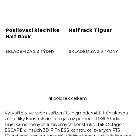
Posilovací klec Nike
Half rack Tiguar
Half Rack
SKLADEM ZA 2-3 TÝDNY
SKLADEM ZA 2-3 TÝDNY
8
položek celkem
O
v
l
Vytvořte si ve svém zařízení tu nejmodernější tréninkovou
á
zónu díky konstrukcím a to jak už pomocí TRX® Studio
d
Line, samonosných a závěsných konstrukcí, tak Octagon
a
ESCAPE či našich 3D FITNESS konstrukcí zvaných FTS
c