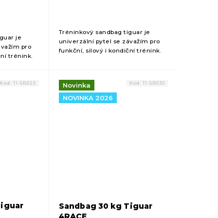
Tréninkový sandbag tiguar je
guar je
univerzální pytel se závažím pro
ávažím pro
funkční, silový i kondiční trénink.
ční trénink.
Dynamická zátěž s pohyblivými
hyblivými
vložkami efektivně zapojuje celé
pojuje celé
tělo a pomáhá...
Kód:
TI-SB025
Kód:
TI-SB030
Novinka
NOVINKA 2026
Tiguar
Sandbag 30 kg Tiguar
4RACE