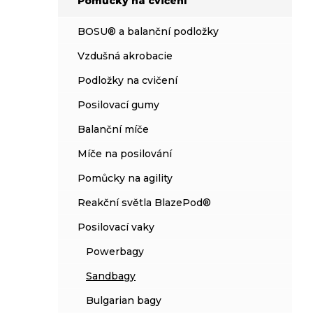
Pomůcky na cvičení
í
p
BOSU® a balanční podložky
a
n
Vzdušná akrobacie
e
Podložky na cvičení
l
Posilovací gumy
Balanční míče
Míče na posilování
Pomůcky na agility
Reakční světla BlazePod®
Posilovací vaky
Powerbagy
Sandbagy
Bulgarian bagy