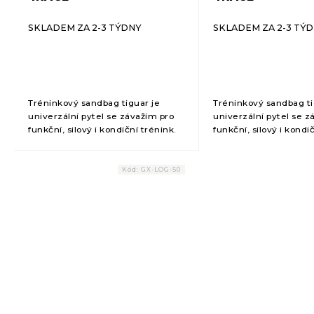
SKLADEM ZA 2-3 TÝDNY
SKLADEM ZA 2-3 TÝ
Tréninkový sandbag tiguar je
Tréninkový sandbag ti
univerzální pytel se závažím pro
univerzální pytel se z
funkční, silový i kondiční trénink.
funkční, silový i kondi
Dynamická zátěž s pohyblivými
Dynamická zátěž s po
vložkami efektivně zapojuje celé
vložkami efektivně za
tělo a pomáhá...
tělo a pomáhá...
Kód:
GX-LOG-50