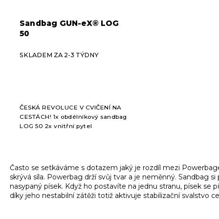
Sandbag GUN-eX® LOG
50
SKLADEM ZA 2-3 TÝDNY
ČESKÁ REVOLUCE V CVIČENÍ NA
CESTÁCH! 1x obdélníkový sandbag
LOG 50 2x vnitřní pytel
O
v
Často se setkáváme s dotazem jaký je rozdíl mezi Powerb
l
skrývá síla. Powerbag drží svůj tvar a je neměnný. Sandbag si 
á
nasypaný písek. Když ho postavíte na jednu stranu, písek se
d
díky jeho nestabilní zátěži totiž aktivuje stabilizační svalstv
a
c
í