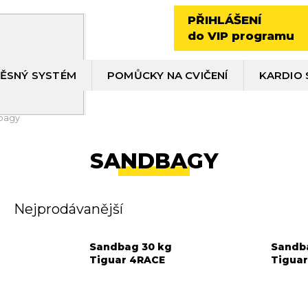
PŘIHLÁŠENÍ
do VIP programu
ĚSNÝ SYSTÉM
POMŮCKY NA CVIČENÍ
KARDIO 
bagy
SANDBAGY
Nejprodávanější
Sandbag 30 kg
Sandb
Tiguar 4RACE
Tigua