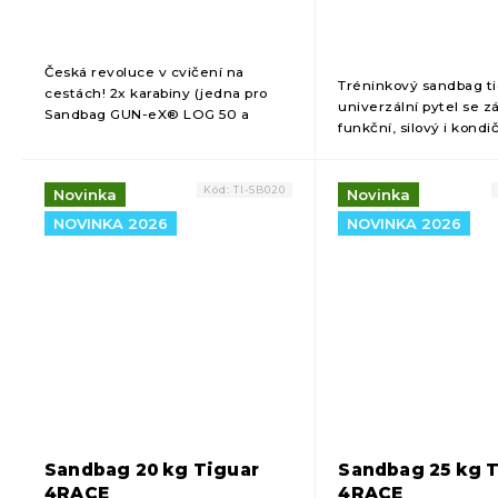
Česká revoluce v cvičení na
Tréninkový sandbag ti
cestách! 2x karabiny (jedna pro
univerzální pytel se z
Sandbag GUN-eX® LOG 50 a
funkční, silový i kondi
jedna karabina pro X postroj) 1x
Dynamická zátěž s po
popruh na tažení dlouhý 2,5 m 1x
vložkami efektivně za
X-postroj....
tělo a pomáhá...
Kód:
TI-SB020
Novinka
Novinka
NOVINKA 2026
NOVINKA 2026
Sandbag 20 kg Tiguar
Sandbag 25 kg 
4RACE
4RACE