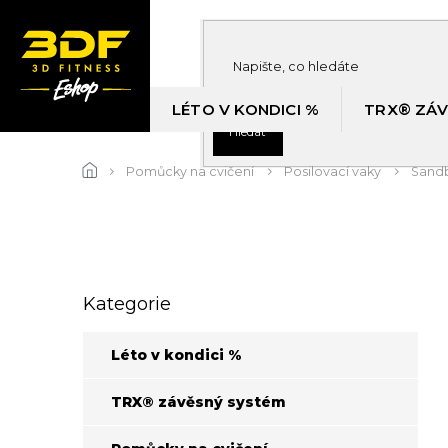
Přejít
na
obsah
LÉTO V KONDICI %
TRX® ZÁV
Hledat
Pomůcky na cvičení
Posilovací vaky
Sand
P
Kategorie
Přeskočit
o
kategorie
s
t
Léto v kondici %
r
a
TRX® závěsný systém
n
n