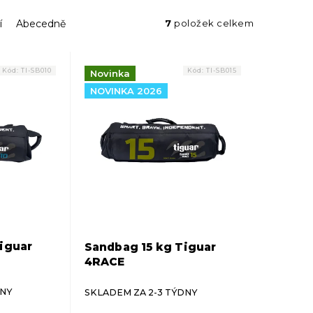
í
Abecedně
7
položek celkem
Kód:
TI-SB010
Kód:
TI-SB015
Novinka
NOVINKA 2026
iguar
Sandbag 15 kg Tiguar
4RACE
DNY
SKLADEM ZA 2-3 TÝDNY