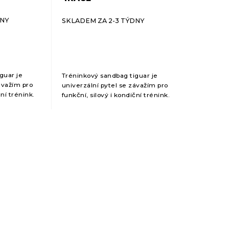
DNY
SKLADEM ZA 2-3 TÝDNY
guar je
Tréninkový sandbag tiguar je
ávažím pro
univerzální pytel se závažím pro
ční trénink.
funkční, silový i kondiční trénink.
hyblivými
Dynamická zátěž s pohyblivými
pojuje celé
vložkami efektivně zapojuje celé
tělo a pomáhá...