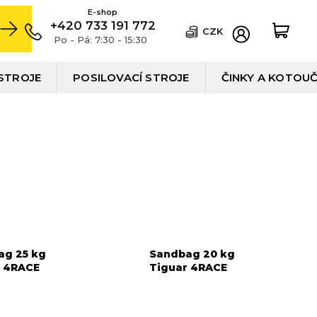
+420 733 191 772
CZK
Po - Pá: 7:30 - 15:30
STROJE
POSILOVACÍ STROJE
ČINKY A KOTOU
ag 25 kg
Sandbag 20 kg
r 4RACE
Tiguar 4RACE