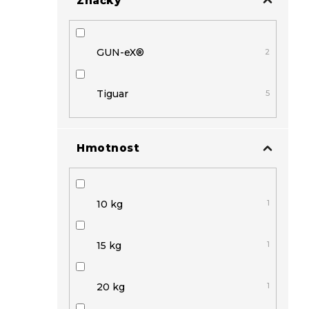
Značky
GUN-eX®
2
Tiguar
5
Hmotnost
10 kg
1
15 kg
1
20 kg
1