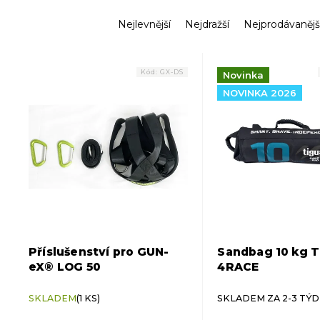
Ř
Nejlevnější
Nejdražší
Nejprodávanějš
a
z
V
e
ý
Kód:
GX-DS
Novinka
n
p
í
NOVINKA 2026
i
p
s
r
p
o
r
d
o
u
d
k
u
t
k
ů
t
ů
Příslušenství pro GUN-
Sandbag 10 kg T
eX® LOG 50
4RACE
SKLADEM
(1 KS)
SKLADEM ZA 2-3 TÝ