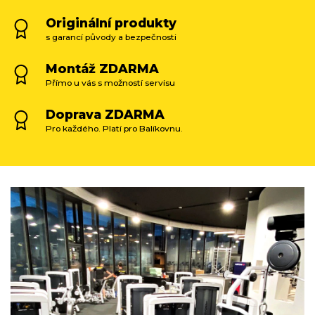
Originální produkty
s garancí původy a bezpečnosti
Montáž ZDARMA
Přímo u vás s možností servisu
Doprava ZDARMA
Pro každého. Platí pro Balíkovnu.