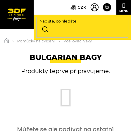
CZK
Přejít
na
Pomůcky na cvičení
Posilovací vaky
obsah
BULGARIAN BAGY
Produkty teprve připravujeme.
Můžete se ale podívat na ostatní