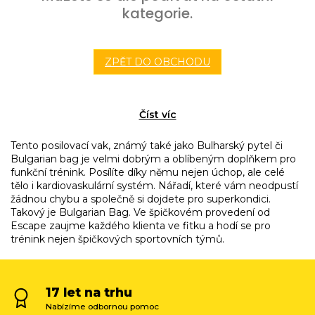
kategorie.
ZPĚT DO OBCHODU
Číst víc
Tento posilovací vak, známý také jako Bulharský pytel či
Bulgarian bag je velmi dobrým a oblíbeným doplňkem pro
funkční trénink. Posílíte díky němu nejen úchop, ale celé
tělo i kardiovaskulární systém. Nářadí, které vám neodpustí
žádnou chybu a společně si dojdete pro superkondici.
Takový je Bulgarian Bag. Ve špičkovém provedení od
Escape zaujme každého klienta ve fitku a hodí se pro
trénink nejen špičkových sportovních týmů.
17 let na trhu
Nabízíme odbornou pomoc