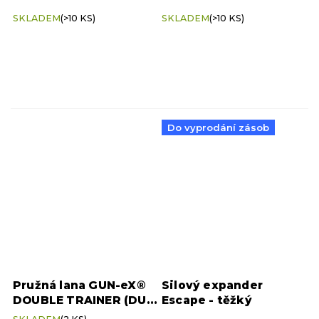
SKLADEM
(>10 KS)
SKLADEM
(>10 KS)
Do vyprodání zásob
Pružná lana GUN-eX®
Silový expander
DOUBLE TRAINER (DUO
Escape - těžký
TRAINER)
+ aplikace na
Průměrné