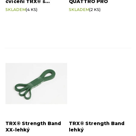
cvičení TRX® s
QUATTRO PRO
TRX®
12
ů
nastavitelnou délkou,
Průměrné
Průměrné
SKLADEM
(4 KS)
SKLADEM
(2 KS)
3 ks
hodnocení
hodnocení
produktu
produktu
je
je
5,0
5,0
z
z
5
5
hvězdiček.
hvězdiček.
TRX® Strength Band
TRX® Strength Band
XX-lehký
lehký