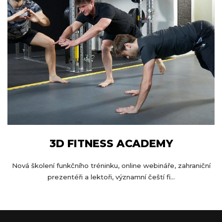
3D FITNESS ACADEMY
Nová školení funkčního tréninku, online webináře, zahraniční
prezentéři a lektoři, významní čeští fi...
Z
á