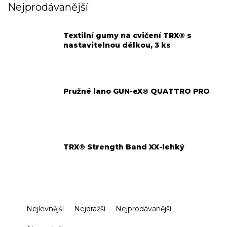
Nejprodávanější
Textilní gumy na cvičení TRX® s
nastavitelnou délkou, 3 ks
Pružné lano GUN-eX® QUATTRO PRO
TRX® Strength Band XX-lehký
Ř
Nejlevnější
Nejdražší
Nejprodávanější
a
z