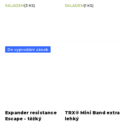
SKLADEM
(3 KS)
SKLADEM
(1 KS)
Do vyprodání zásob
Expander resistance
TRX® Mini Band extra
Escape - těžký
lehký