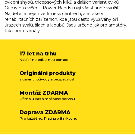
y
cvičení shybů, tricepsových kliků a dalších variant cviků.
v
Gumy na cvičení i Power Bands mají všestranné využití.
ý
Najdete je nejen ve fitness centrech, ale také v
p
rehabilitačních zařízeních, kde jsou často využívány při
i
úrazech svalů, šlach a kloubů. Jsou určené jak pro amatéry,
s
tak i profesionály.
u
17 let na trhu
Nabízíme odbornou pomoc
Originální produkty
s garancí původy a bezpečnosti
Montáž ZDARMA
Přímo u vás s možností servisu
Doprava ZDARMA
Pro každého. Platí pro Balíkovnu.