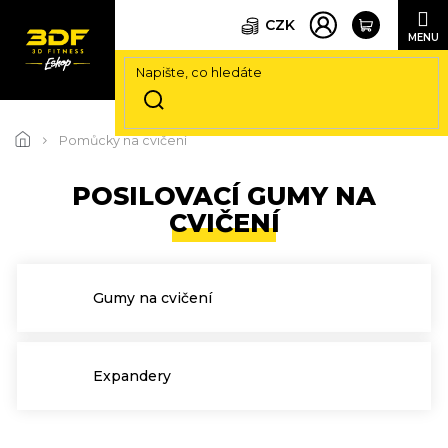
CZK
Přejít
na
Pomůcky na cvičení
obsah
POSILOVACÍ GUMY NA
CVIČENÍ
Gumy na cvičení
Expandery