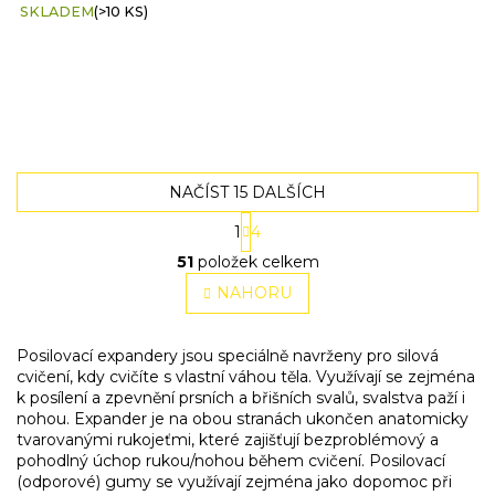
SKLADEM
(>10 KS)
NAČÍST 15 DALŠÍCH
S
1
4
t
O
r
51
položek celkem
v
á
l
NAHORU
n
á
k
o
d
v
a
Posilovací expandery jsou speciálně navrženy pro silová
á
c
cvičení, kdy cvičíte s vlastní váhou těla. Využívají se zejména
n
í
k posílení a zpevnění prsních a břišních svalů, svalstva paží i
í
p
nohou. Expander je na obou stranách ukončen anatomicky
r
tvarovanými rukojeťmi, které zajišťují bezproblémový a
v
pohodlný úchop rukou/nohou během cvičení. Posilovací
k
(odporové) gumy se využívají zejména jako dopomoc při