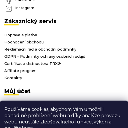
Instagram
Zákaznický servis
Doprava a platba
Hodnocení obchodu
Reklamační řád a obchodní podmínky
GDPR - Podmínky ochrany osobních údajů
Certifikace distributora TRX®
Affiliate program
Kontakty
Můj účet
Přihlásit se
Používáme cookies, abychom Vám umožnili
Registrace
pohodlné prohlížení webu a díky analýze provozu
Moje objednávky
webu neustále zlepšovali jeho funkce, výkon a
Odhlásit se