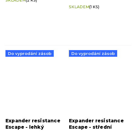
SKLADEM
(2 KS)
cvičení zdarma
hodnocení
SKLADEM
(1 KS)
produktu
je
5,0
z
5
hvězdiček.
Do vyprodání zásob
Do vyprodání zásob
Expander resistance
Expander resistance
Escape - lehký
Escape - střední