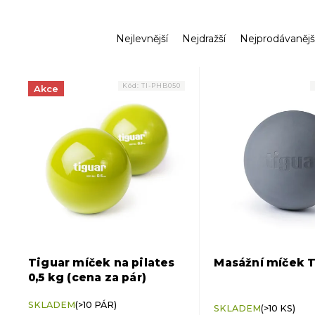
Ř
Nejlevnější
Nejdražší
Nejprodávanějš
a
z
V
e
ý
Kód:
TI-PHB050
Akce
n
p
í
i
p
s
r
p
o
r
d
o
u
d
k
u
t
k
ů
t
ů
Tiguar míček na pilates
Masážní míček 
0,5 kg (cena za pár)
Průměrné
SKLADEM
(>10 PÁR)
hodnocení
SKLADEM
(>10 KS)