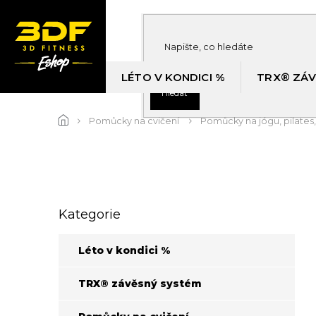
Přejít
na
obsah
LÉTO V KONDICI %
TRX® ZÁV
Hledat
Pomůcky na cvičení
Pomůcky na jógu, pilates, 
P
Kategorie
Přeskočit
o
kategorie
s
t
Léto v kondici %
r
a
TRX® závěsný systém
n
n