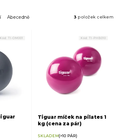
í
Abecedně
3
položek celkem
Kód:
TI-OM001
Kód:
TI-PHB010
Tiguar
Tiguar míček na pilates 1
kg (cena za pár)
Průměrné
SKLADEM
(>10 PÁR)
hodnocení