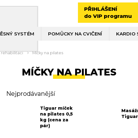
PŘIHLÁŠENÍ
do VIP programu
ĚSNÝ SYSTÉM
POMŮCKY NA CVIČENÍ
KARDIO 
rehabilitaci
Míčky na pilates
MÍČKY NA PILATES
Nejprodávanější
Tiguar míček
Masáž
na pilates 0,5
Tigua
kg (cena za
pár)