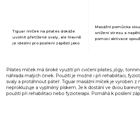
produktu
je
5,0
z
5
Masážní pomůcka slouž
Tiguar míček na pilates dokáže
hvězdiček.
snížení stresu a napět
uvolnit přetížené svaly, ale hlavně
pomocí aktivace spou
je ideální pro posílení zápěstí jako
bodů. Vhodný zejmén
prevence potíží karpálního tunelu.
se sedavým způsobem
Vyroben z měkkého materiálu,
nebo sportovce....
O
který...
v
Pilates míček má široké využití při cvičení pilates, jógy, tonni
l
náhrada malých činek. Použití je možné i při rehabilitaci, fyzi
á
svaly a protáhnout páteř. Tiguar masážní míček je vyroben z 
d
neprokluzuje a vyplněný pískem. Je k dostání ve dvou barevný
a
použití při rehabilitaci nebo fyzioterapii. Pomáhá k posílení zá
c
í
p
r
v
k
y
v