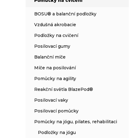
Pomůcky na cvičení
í
p
BOSU® a balanční podložky
a
n
Vzdušná akrobacie
e
Podložky na cvičení
l
Posilovací gumy
Balanční míče
Míče na posilování
Pomůcky na agility
Reakční světla BlazePod®
Posilovací vaky
Posilovací pomůcky
Pomůcky na jógu, pilates, rehabilitaci
Podložky na jógu