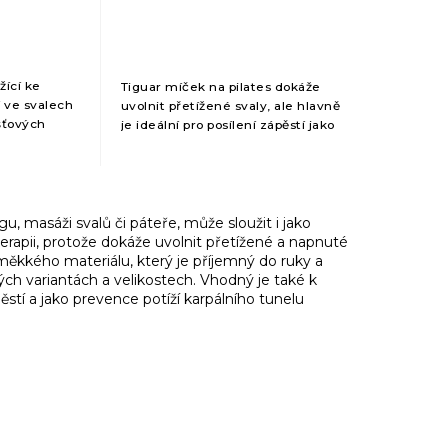
produktu
je
5,0
z
5
ící ke
Tiguar míček na pilates dokáže
hvězdiček.
í ve svalech
uvolnit přetížené svaly, ale hlavně
šťových
je ideální pro posílení zápěstí jako
a pro osoby
prevence potíží karpálního tunelu.
 života
Vyroben z měkkého materiálu,
který...
ngu, masáži svalů či páteře, může sloužit i jako
oterapii, protože dokáže uvolnit přetížené a napnuté
měkkého materiálu, který je příjemný do ruky a
ch variantách a velikostech. Vhodný je také k
pěstí a jako prevence potíží karpálního tunelu