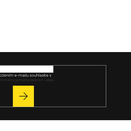
ožením e-mailu souhlasíte s
mínkami ochrany osobních údajů
PŘIHLÁSIT
SE