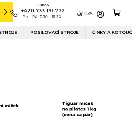
+420 733 191 772
CZK
Po - Pá: 7:30 - 15:30
STROJE
POSILOVACÍ STROJE
ČINKY A KOTOU
Tiguar míček
ní míček
na pilates 1 kg
r
(cena za pár)