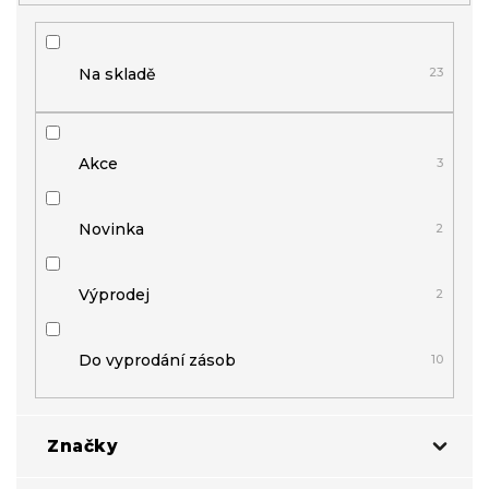
k
t
ů
Na skladě
23
Akce
3
Novinka
2
Výprodej
2
Do vyprodání zásob
10
Značky