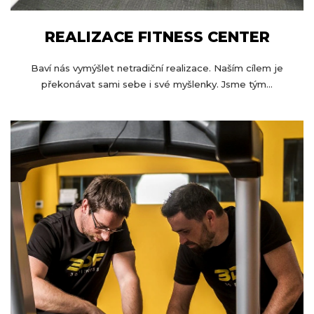
REALIZACE FITNESS CENTER
Baví nás vymýšlet netradiční realizace. Naším cílem je
překonávat sami sebe i své myšlenky. Jsme tým...