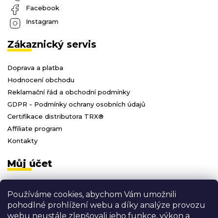
Facebook
Instagram
Zákaznický servis
Doprava a platba
Hodnocení obchodu
Reklamační řád a obchodní podmínky
GDPR - Podmínky ochrany osobních údajů
Certifikace distributora TRX®
Affiliate program
Kontakty
Můj účet
Přihlásit se
Používáme cookies, abychom Vám umožnili
Registrace
pohodlné prohlížení webu a díky analýze provozu
Moje objednávky
webu neustále zlepšovali jeho funkce, výkon a