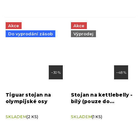
Akce
Akce
Do vyprodání zásob
Výprodej
–30 %
–48 %
Tiguar stojan na
Stojan na kettlebelly -
olympijské osy
bílý (pouze do
vyprodání zásob)
SKLADEM
(2 KS)
SKLADEM
(1 KS)