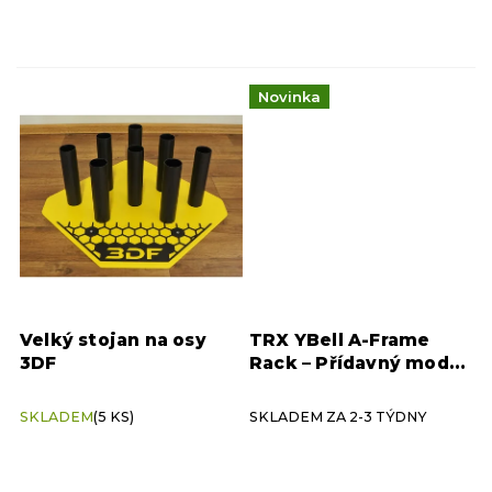
Boxy
1
Jednoruční činky
10
Novinka
Nakládací činky powergym
3
Kotouče
5
Obouruční činky
3
Velký stojan na osy
TRX YBell A-Frame
Činky YBell
5
3DF
Rack – Přídavný modul
(Add-on) na 6 Ybellů
Nastavitelná činka NIKE
1
SKLADEM
(5 KS)
SKLADEM ZA 2-3 TÝDNY