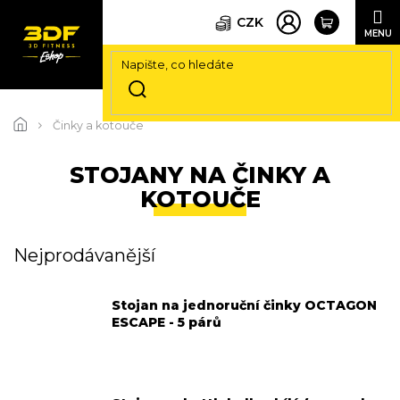
CZK
Přejít
na
Činky a kotouče
obsah
STOJANY NA ČINKY A
KOTOUČE
Nejprodávanější
Stojan na jednoruční činky OCTAGON
ESCAPE - 5 párů