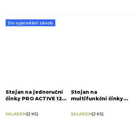
Do vyprodání zásob
Stojan na jednoruční
Stojan na
činky PRO ACTIVE 12
multifunkční činky
párů
TRX® YBell vertikální
(na 5 párů)
SKLADEM
(2 KS)
SKLADEM
(2 KS)