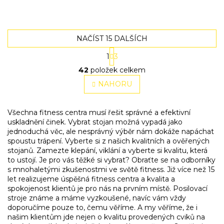
NAČÍST 15 DALŠÍCH
S
1
3
t
O
r
42
položek celkem
v
á
l
NAHORU
n
á
k
o
d
v
a
Všechna fitness centra musí řešit správné a efektivní
á
c
uskladnění činek. Vybrat stojan možná vypadá jako
n
í
jednoduchá věc, ale nesprávný výběr nám dokáže napáchat
í
p
spoustu trápení. Vyberte si z našich kvalitních a ověřených
r
stojanů. Zamezte klepání, viklání a vyberte si kvalitu, která
v
to ustojí. Je pro vás těžké si vybrat? Obraťte se na odborníky
k
s mnohaletými zkušenostmi ve světě fitness. Již více než 15
y
let realizujeme úspěšná fitness centra a kvalita a
v
spokojenost klientů je pro nás na prvním místě. Posilovací
ý
stroje známe a máme vyzkoušené, navíc vám vždy
p
doporučíme pouze to, čemu věříme. A my věříme, že i
i
našim klientům jde nejen o kvalitu provedených cviků na