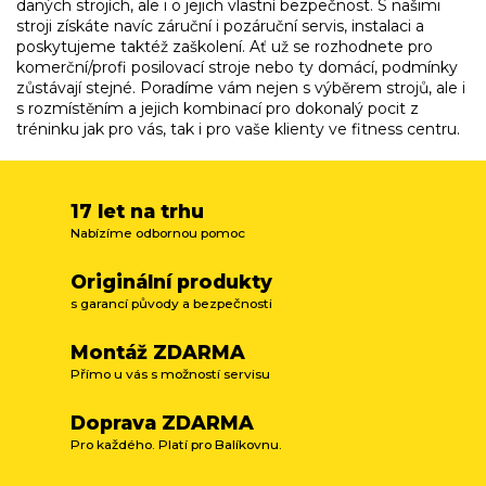
s
daných strojích, ale i o jejich vlastní bezpečnost. S našimi
u
stroji získáte navíc záruční i pozáruční servis, instalaci a
poskytujeme taktéž zaškolení. Ať už se rozhodnete pro
komerční/profi posilovací stroje nebo ty domácí, podmínky
zůstávají stejné. Poradíme vám nejen s výběrem strojů, ale i
s rozmístěním a jejich kombinací pro dokonalý pocit z
tréninku jak pro vás, tak i pro vaše klienty ve fitness centru.
17 let na trhu
Nabízíme odbornou pomoc
Originální produkty
s garancí původy a bezpečnosti
Montáž ZDARMA
Přímo u vás s možností servisu
Doprava ZDARMA
Pro každého. Platí pro Balíkovnu.