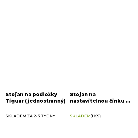
Stojan na podložky
Stojan na
Tiguar (jednostranný)
nastavitelnou činku 5-
27 kg Nike 12v1
SKLADEM ZA 2-3 TÝDNY
SKLADEM
(1 KS)