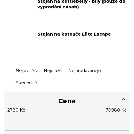
Stojan na kettlebelly - bílý (pouze do
vyprodání zásob)
Stojan na kotouče Elite Escape
Ř
Nejlevnější
Nejdražší
Nejprodávanější
a
z
Abecedně
e
n
í
Cena
p
2780
Kč
70980
Kč
r
o
d
u