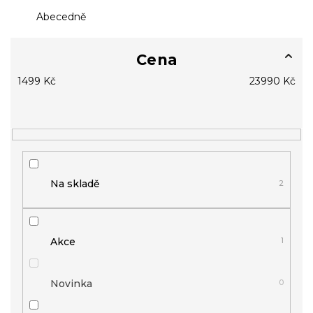
z
Abecedně
e
n
í
Cena
p
1499
Kč
23990
Kč
r
o
d
u
k
t
ů
Na skladě
2
Akce
1
Novinka
0