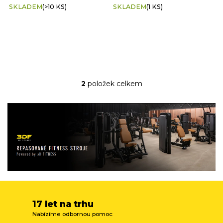
SKLADEM
(>10 KS)
SKLADEM
(1 KS)
2
položek celkem
O
v
l
á
d
a
c
í
p
r
v
k
y
17 let na trhu
v
Nabízíme odbornou pomoc
ý