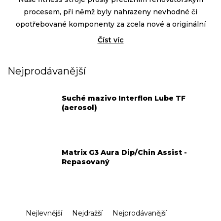
procesem
, při němž byly nahrazeny nevhodné či
opotřebované komponenty za zcela nové a originální
náhradní díly. Repasované stroje jsou jako nové a platí na
Číst víc
ně běžná záruční lhůta i pozáruční servis.
Nejprodávanější
Suché mazivo Interflon Lube TF
(aerosol)
Matrix G3 Aura Dip/Chin Assist -
Repasovaný
Ř
Nejlevnější
Nejdražší
Nejprodávanější
a