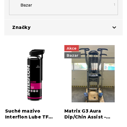
Bazar
1
Značky
V
Akce
Interflon
1
ý
p
Bazar
i
Matrix Fitness
1
s
p
r
o
d
u
k
Suché mazivo
Matrix G3 Aura
t
Interflon Lube TF
Dip/Chin Assist -
ů
(aerosol)
Repasovaný