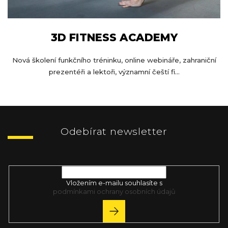
3D FITNESS ACADEMY
Nová školení funkčního tréninku, online webináře, zahraniční
prezentéři a lektoři, významní čeští fi...
Z
á
p
Odebírat newsletter
a
t
Vložte svůj e-mail a my vám budeme zasílat informace o nových
í
produktech na našem e-shopu.
Vložením e-mailu souhlasíte s
podmínkami ochrany osobních údajů
PŘIHLÁSIT
SE