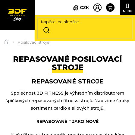
CZK
Přejít
na
Posilovací stroje
obsah
REPASOVANÉ POSILOVACÍ
STROJE
REPASOVANÉ STROJE
Společnost 3D FITNESS je výhradním distributorem
špičkových repasovaných fitness strojů. Nabízíme široký
sortiment cardio a silových strojů.
REPASOVANÉ = JAKO NOVÉ
Naše fitness stroje prošly precizním renovátorským