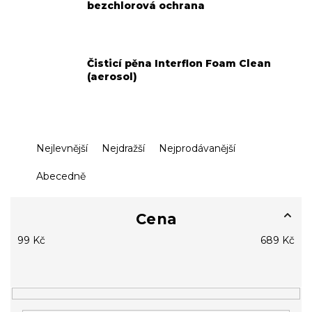
bezchlorová ochrana
Čisticí pěna Interflon Foam Clean
(aerosol)
Ř
Nejlevnější
Nejdražší
Nejprodávanější
a
z
Abecedně
e
n
í
Cena
p
99
Kč
689
Kč
r
o
d
u
k