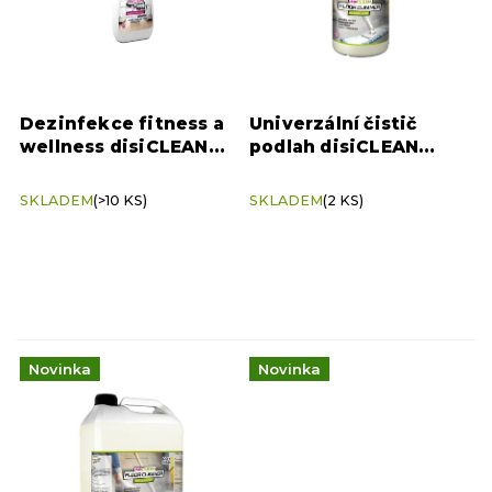
r
Sani-Cloth AF3
1
o
d
u
k
Dezinfekce fitness a
Univerzální čistič
t
wellness disiCLEAN
podlah disiCLEAN
ů
SPORT & SPA 0,5 l –
FLOOR CLEANER 1 l
bezchlorová ochrana
SKLADEM
(>10 KS)
SKLADEM
(2 KS)
Novinka
Novinka