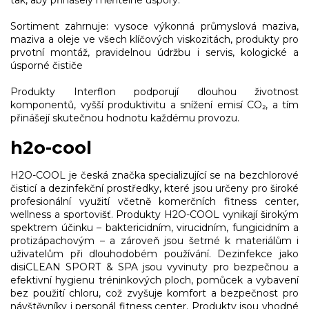
tak, aby přinášely měřitelné úspory.
Sortiment zahrnuje: vysoce výkonná průmyslová maziva,
maziva a oleje ve všech klíčových viskozitách, produkty pro
prvotní montáž, pravidelnou údržbu i servis, kologické a
úsporné čističe
Produkty Interflon podporují dlouhou životnost
komponentů, vyšší produktivitu a snížení emisí CO₂, a tím
přinášejí skutečnou hodnotu každému provozu.
h2o-cool
H2O-COOL je česká značka specializující se na bezchlorové
čisticí a dezinfekční prostředky, které jsou určeny pro široké
profesionální využití včetně komerčních fitness center,
wellness a sportovišť. Produkty H2O-COOL vynikají širokým
spektrem účinku – baktericidním, virucidním, fungicidním a
protizápachovým – a zároveň jsou šetrné k materiálům i
uživatelům při dlouhodobém používání. Dezinfekce jako
disiCLEAN SPORT & SPA jsou vyvinuty pro bezpečnou a
efektivní hygienu tréninkových ploch, pomůcek a vybavení
bez použití chloru, což zvyšuje komfort a bezpečnost pro
návštěvníky i personál fitness center. Produkty jsou vhodné