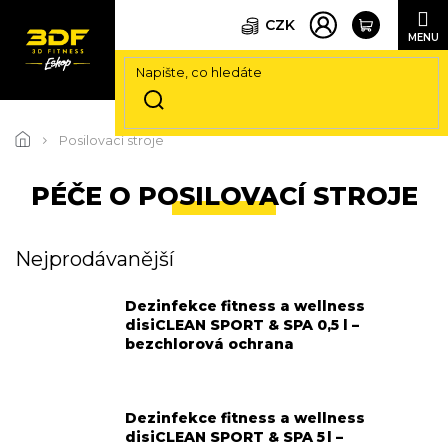
CZK
Přejít
na
Posilovací stroje
obsah
PÉČE O POSILOVACÍ STROJE
Nejprodávanější
Dezinfekce fitness a wellness
disiCLEAN SPORT & SPA 0,5 l –
bezchlorová ochrana
Dezinfekce fitness a wellness
disiCLEAN SPORT & SPA 5 l –