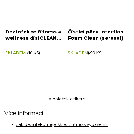
Dezinfekce fitness a
Čisticí pěna Interflon
wellness disiCLEAN
Foam Clean (aerosol)
SPORT & SPA 5 l –
bezchlorová ochrana
SKLADEM
(>10 KS)
SKLADEM
(>10 KS)
6
položek celkem
O
v
l
Více informací
á
d
Jak dezinfekcí nepoškodit fitness vybavení?
a