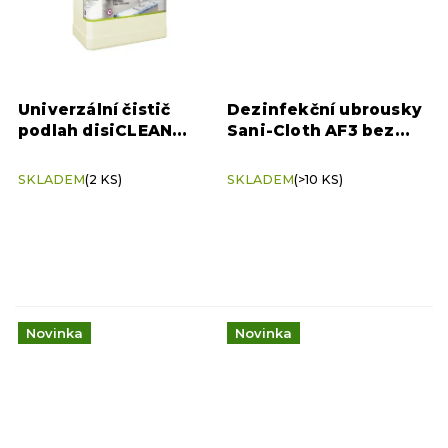
Univerzální čistič
Dezinfekční ubrousky
podlah disiCLEAN
Sani-Cloth AF3 bez
FLOOR CLEANER 5 l
alkoholu 225 ks
SKLADEM
(2 KS)
SKLADEM
(>10 KS)
Novinka
Novinka