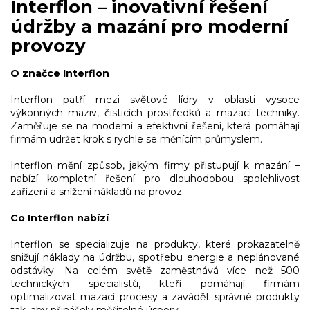
Interflon – inovativní řešení
c
í
údržby a mazání pro moderní
p
provozy
r
v
k
O značce Interflon
y
v
Interflon patří mezi světové lídry v oblasti vysoce
ý
výkonných maziv, čisticích prostředků a mazací techniky.
p
Zaměřuje se na moderní a efektivní řešení, která pomáhají
i
firmám udržet krok s rychle se měnícím průmyslem.
s
u
Interflon mění způsob, jakým firmy přistupují k mazání –
nabízí kompletní řešení pro dlouhodobou spolehlivost
zařízení a snížení nákladů na provoz.
Co Interflon nabízí
Interflon se specializuje na produkty, které prokazatelně
snižují náklady na údržbu, spotřebu energie a neplánované
odstávky. Na celém světě zaměstnává více než 500
technických specialistů, kteří pomáhají firmám
optimalizovat mazací procesy a zavádět správné produkty